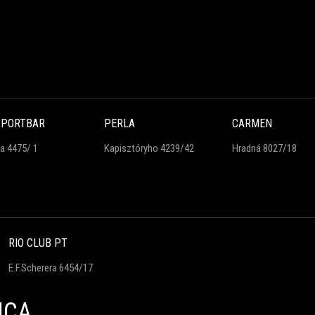
SPORTBAR
PERLA
CARMEN
ra 4475/ 1
Kapisztóryho 4239/42
Hradná 8027/18
RIO CLUB PT
E.F.Scherera 6454/17
ICA