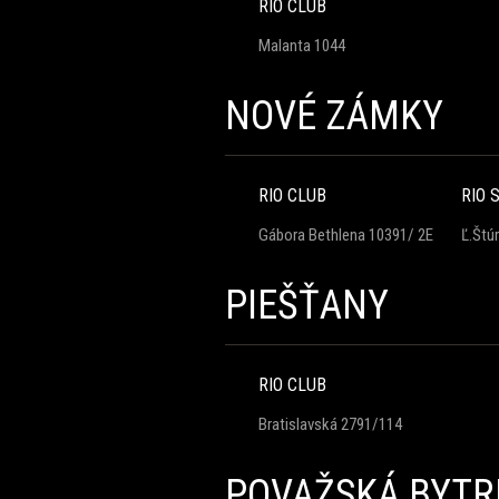
RIO CLUB
Malanta 1044
NOVÉ ZÁMKY
RIO CLUB
RIO 
Gábora Bethlena 10391/ 2E
Ľ.Štú
PIEŠŤANY
RIO CLUB
Bratislavská 2791/114
POVAŽSKÁ BYTR